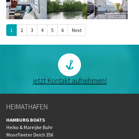
1
2
3
4
5
6
Next
jetzt Kontakt aufnehmen!
HEIMATHAFEN
HAMBURG BOATS
Heiko & Mareijke Buhr
Moorfleeter Deich 356