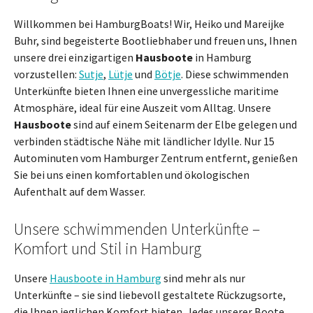
Willkommen bei HamburgBoats! Wir, Heiko und Mareijke
Buhr, sind begeisterte Bootliebhaber und freuen uns, Ihnen
unsere drei einzigartigen
Hausboote
in Hamburg
vorzustellen:
Sutje
,
Lütje
und
Bötje
. Diese schwimmenden
Unterkünfte bieten Ihnen eine unvergessliche maritime
Atmosphäre, ideal für eine Auszeit vom Alltag. Unsere
Hausboote
sind auf einem Seitenarm der Elbe gelegen und
verbinden städtische Nähe mit ländlicher Idylle. Nur 15
Autominuten vom Hamburger Zentrum entfernt, genießen
Sie bei uns einen komfortablen und ökologischen
Aufenthalt auf dem Wasser.
Unsere schwimmenden Unterkünfte –
Komfort und Stil in Hamburg
Unsere
Hausboote in Hamburg
sind mehr als nur
Unterkünfte – sie sind liebevoll gestaltete Rückzugsorte,
die Ihnen jeglichen Komfort bieten. Jedes unserer Boote